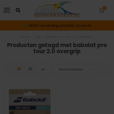
0
MENU
GRATIS verzending vanaf €65,- binnen NL
Home
/
Tags
/
babolat pro tour 2.0 overgrip
Producten getagd met babolat pro
tour 2.0 overgrip