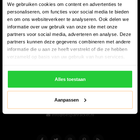
We gebruiken cookies om content en advertenties te
personaliseren, om functies voor social media te bieden
en om ons websiteverkeer te analyseren. Ook delen we
informatie over uw gebruik van onze site met onze
partners voor social media, adverteren en analyse. Deze
partners kunnen deze gegevens combineren met andere
informatie die u aan ze heeft verstrekt of die ze hebben
Bespanracket.nl is dé racketspecialist van Lelystad en
verzameld op basis van uw gebruik van hun services.
omstreken.
Snijdersstraat 6
Alles toestaan
8224 AA Lelystad
Nederland
Aanpassen
06-57276080
info@bespanracket.nl