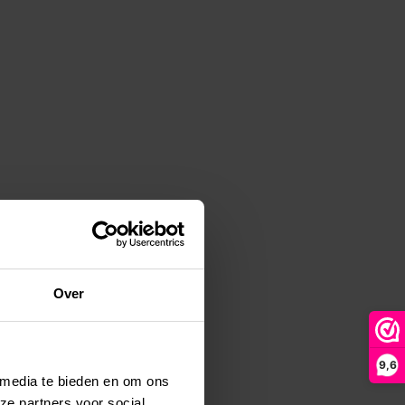
Over
9,6
 media te bieden en om ons
ze partners voor social