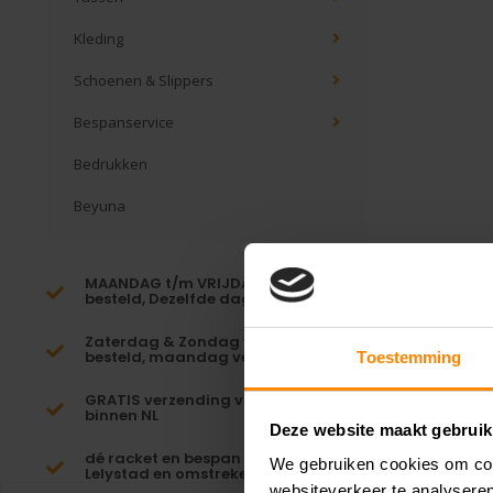
Kleding
Schoenen & Slippers
Bespanservice
Bedrukken
Beyuna
MAANDAG t/m VRIJDAG voor 16:00
besteld, Dezelfde dag verzonden!*
Zaterdag & Zondag voor 23:59
besteld, maandag verzonden!
Toestemming
GRATIS verzending vanaf €65,-
binnen NL
Deze website maakt gebruik
dé racket en bespan specialist van
We gebruiken cookies om cont
Lelystad en omstreken
websiteverkeer te analyseren