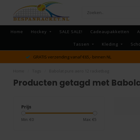
Home
Hockey
SALE SALE!
Cadeaupakketten
A
Tassen
Kleding
Sch
GRATIS verzending vanaf €65,- binnen NL
Home
/
Tags
/
Babolat pure aero 12 racketbag
Producten getagd met Babola
Prijs
Min: €
0
Max: €
5