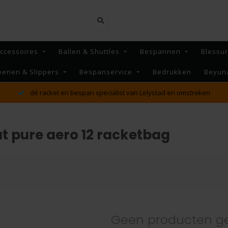
ccessoires
Ballen & Shuttles
Bespannen
Blessu
oenen & Slippers
Bespanservice
Bedrukken
Beyun
dé racket en bespan specialist van Lelystad en omstreken
t pure aero 12 racketbag
Geen producten g