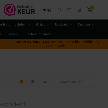
0
NL
re Hulpmiddelen
Grips
Rackets
Snaren
a
Loyalty
Cadeaubonnen
MAANDAG t/m VRIJDAG voor 16:00 besteld, Dezelfde dag
verzonden!*
evonden!