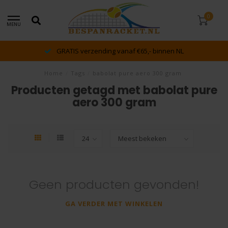
0
MENU
GRATIS verzending vanaf €65,- binnen NL
Home
/
Tags
/
babolat pure aero 300 gram
Producten getagd met babolat pure
aero 300 gram
Geen producten gevonden!
GA VERDER MET WINKELEN