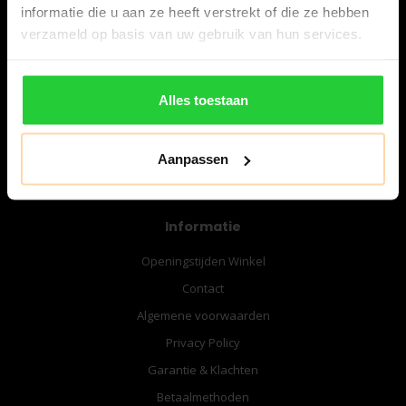
informatie die u aan ze heeft verstrekt of die ze hebben
verzameld op basis van uw gebruik van hun services.
06-57276080
info@bespanracket.nl
Alles toestaan
Aanpassen
Informatie
Openingstijden Winkel
Contact
Algemene voorwaarden
Privacy Policy
Garantie & Klachten
Betaalmethoden