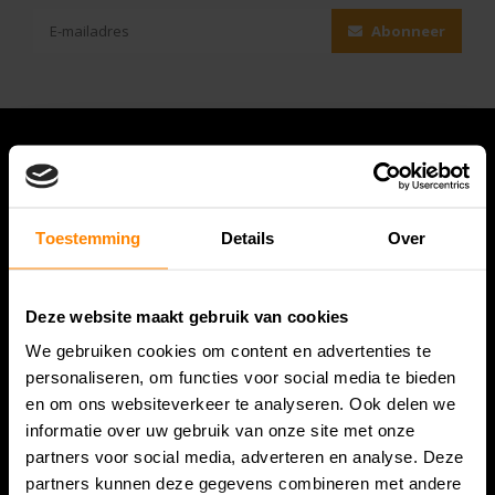
Abonneer
Toestemming
Details
Over
Deze website maakt gebruik van cookies
We gebruiken cookies om content en advertenties te
Bespanracket.nl is dé racketspecialist van Lelystad en
personaliseren, om functies voor social media te bieden
omstreken.
en om ons websiteverkeer te analyseren. Ook delen we
informatie over uw gebruik van onze site met onze
Snijdersstraat 6
partners voor social media, adverteren en analyse. Deze
8224 AA Lelystad
partners kunnen deze gegevens combineren met andere
Nederland