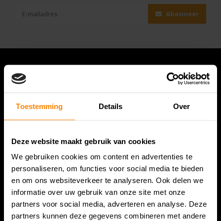
Abonneer
Toestemming
Details
Over
Deze website maakt gebruik van cookies
We gebruiken cookies om content en advertenties te
Bespanracket.nl is dé racketspecialist van Lelystad en
personaliseren, om functies voor social media te bieden
omstreken.
en om ons websiteverkeer te analyseren. Ook delen we
informatie over uw gebruik van onze site met onze
Snijdersstraat 6
partners voor social media, adverteren en analyse. Deze
8224 AA Lelystad
partners kunnen deze gegevens combineren met andere
Nederland