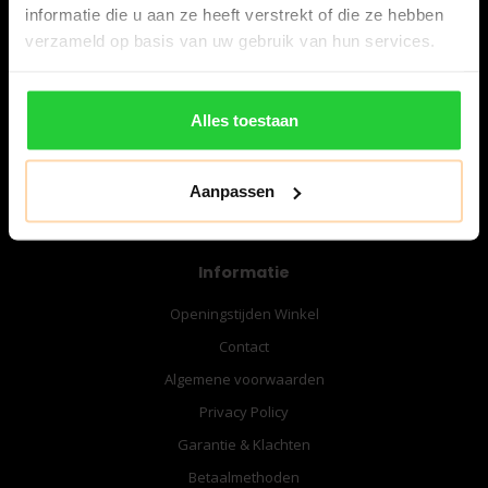
informatie die u aan ze heeft verstrekt of die ze hebben
verzameld op basis van uw gebruik van hun services.
06-57276080
info@bespanracket.nl
Alles toestaan
Aanpassen
Informatie
Openingstijden Winkel
Contact
Algemene voorwaarden
Privacy Policy
Garantie & Klachten
Betaalmethoden