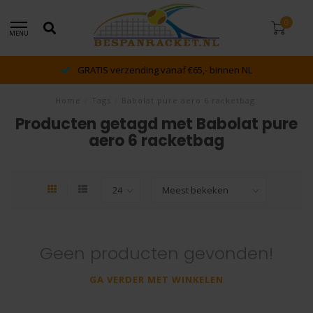
0
MENU
GRATIS verzending vanaf €65,- binnen NL
Home
/
Tags
/
Babolat pure aero 6 racketbag
Producten getagd met Babolat pure
aero 6 racketbag
Geen producten gevonden!
GA VERDER MET WINKELEN