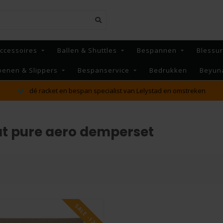
ccessoires
Ballen & Shuttles
Bespannen
Blessu
oenen & Slippers
Bespanservice
Bedrukken
Beyun
dé racket en bespan specialist van Lelystad en omstreken
t pure aero demperset
SALE -12%