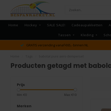
Home
Hockey
SALE SALE!
Cadeaupakketten
A
Tassen
Kleding
Sch
GRATIS verzending vanaf €65,- binnen NL
Home
/
Tags
/
babolat pure aero demperset
Producten getagd met babola
Prijs
Min: €
0
Max: €
10
Merken