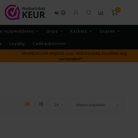
0
NL
re Hulpmiddelen
Grips
Rackets
Snaren
a
Loyalty
Cadeaubonnen
MAANDAG t/m VRIJDAG voor 16:00 besteld, Dezelfde dag
verzonden!*