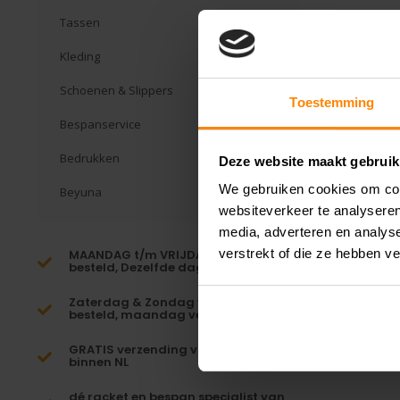
Tassen
Kleding
Schoenen & Slippers
Toestemming
Bespanservice
Bedrukken
Deze website maakt gebruik
We gebruiken cookies om cont
Beyuna
websiteverkeer te analyseren
media, adverteren en analys
verstrekt of die ze hebben v
MAANDAG t/m VRIJDAG voor 16:00
besteld, Dezelfde dag verzonden!*
Zaterdag & Zondag voor 23:59
besteld, maandag verzonden!
GRATIS verzending vanaf €65,-
binnen NL
dé racket en bespan specialist van