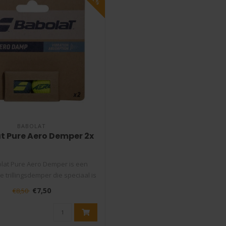
BABOLAT
t Pure Aero Demper 2x
lat Pure Aero Demper is een
e trillingsdemper die speciaal is
o..
€7,50
€8,50