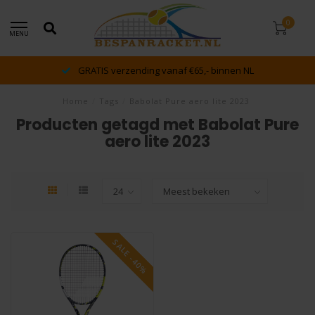
0
MENU
GRATIS verzending vanaf €65,- binnen NL
Home
/
Tags
/
Babolat Pure aero lite 2023
Producten getagd met Babolat Pure
aero lite 2023
SALE -40%