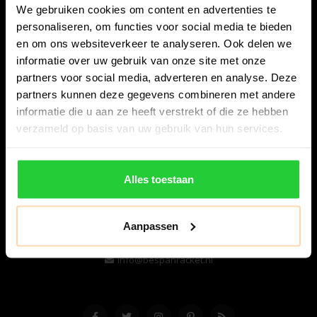
We gebruiken cookies om content en advertenties te
personaliseren, om functies voor social media te bieden
en om ons websiteverkeer te analyseren. Ook delen we
informatie over uw gebruik van onze site met onze
partners voor social media, adverteren en analyse. Deze
partners kunnen deze gegevens combineren met andere
informatie die u aan ze heeft verstrekt of die ze hebben
Bespanracket.nl is dé racketspecialist van Lelystad en
verzameld op basis van uw gebruik van hun services.
omstreken.
Snijdersstraat 6
Alles toestaan
8224 AA Lelystad
Nederland
Aanpassen
06-57276080
info@bespanracket.nl