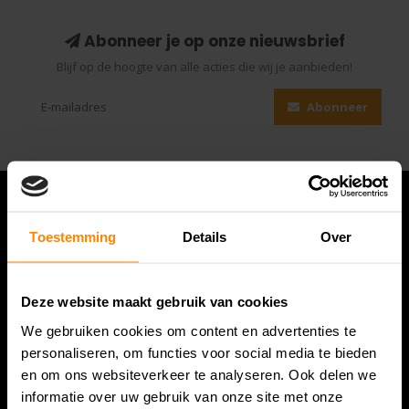
Abonneer je op onze nieuwsbrief
Blijf op de hoogte van alle acties die wij je aanbieden!
Abonneer
Toestemming
Details
Over
Deze website maakt gebruik van cookies
We gebruiken cookies om content en advertenties te
personaliseren, om functies voor social media te bieden
en om ons websiteverkeer te analyseren. Ook delen we
Bespanracket.nl is dé racketspecialist van Lelystad en
informatie over uw gebruik van onze site met onze
omstreken.