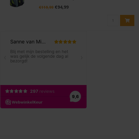
nemen. Deze 6-racketbag combineert de
€94,99
€119,99
herkenbare Pure Aero look (metallic grijs met lime
geel) met een slimme in