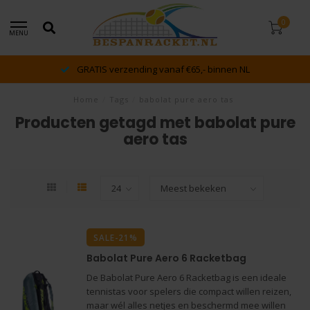
0
MENU
GRATIS verzending vanaf €65,- binnen NL
Home
/
Tags
/
babolat pure aero tas
Producten getagd met babolat pure
aero tas
SALE-21%
Babolat Pure Aero 6 Racketbag
De Babolat Pure Aero 6 Racketbag is een ideale
tennistas voor spelers die compact willen reizen,
maar wél alles netjes en beschermd mee willen