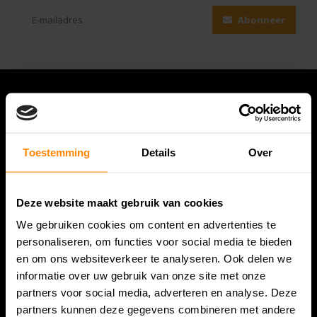
Abonneer
Toestemming
Details
Over
Deze website maakt gebruik van cookies
We gebruiken cookies om content en advertenties te
Bespanracket.nl is dé racketspecialist van Lelystad en
personaliseren, om functies voor social media te bieden
omstreken.
en om ons websiteverkeer te analyseren. Ook delen we
informatie over uw gebruik van onze site met onze
Snijdersstraat 6
partners voor social media, adverteren en analyse. Deze
8224 AA Lelystad
partners kunnen deze gegevens combineren met andere
Nederland