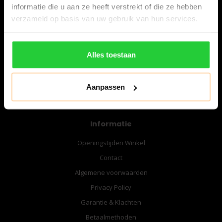
informatie die u aan ze heeft verstrekt of die ze hebben
verzameld op basis van uw gebruik van hun services.
06-57276080
info@bespanracket.nl
Alles toestaan
Aanpassen
Informatie
Openingstijden Winkel
Contact
Algemene voorwaarden
Privacy Policy
Garantie & Klachten
Betaalmethoden