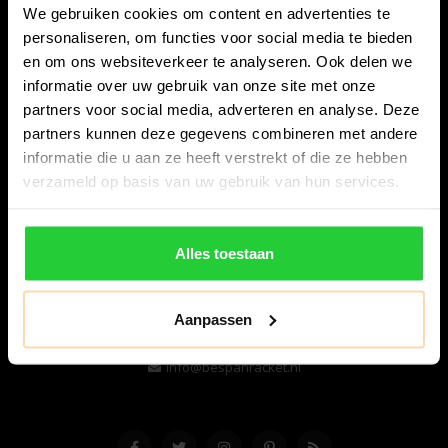
We gebruiken cookies om content en advertenties te
personaliseren, om functies voor social media te bieden
en om ons websiteverkeer te analyseren. Ook delen we
informatie over uw gebruik van onze site met onze
partners voor social media, adverteren en analyse. Deze
partners kunnen deze gegevens combineren met andere
informatie die u aan ze heeft verstrekt of die ze hebben
Bespanracket.nl is dé racketspecialist van Lelystad en
verzameld op basis van uw gebruik van hun services.
omstreken.
Snijdersstraat 6
Alles toestaan
8224 AA Lelystad
Nederland
Aanpassen
06-57276080
info@bespanracket.nl