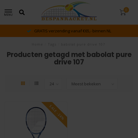
0
MENU
GRATIS verzending vanaf €65,- binnen NL
Home
/
Tags
/
babolat pure drive 107
Producten getagd met babolat pure
drive 107
SALE -24%