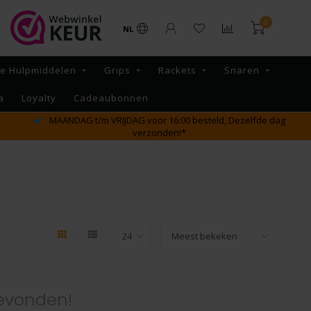
0
NL
re Hulpmiddelen
Grips
Rackets
Snaren
a
Loyalty
Cadeaubonnen
MAANDAG t/m VRIJDAG voor 16:00 besteld, Dezelfde dag
verzonden!*
evonden!