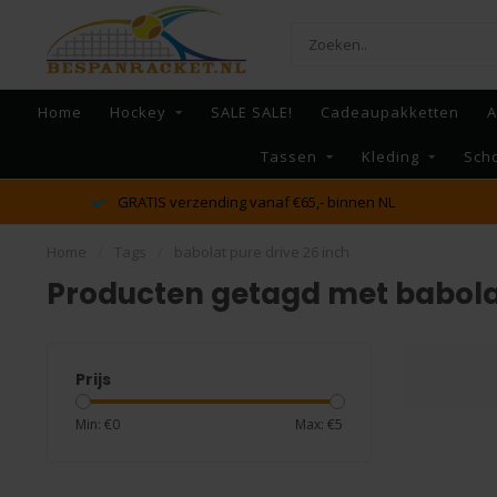
Home
Hockey
SALE SALE!
Cadeaupakketten
A
Tassen
Kleding
Sch
GRATIS verzending vanaf €65,- binnen NL
Home
/
Tags
/
babolat pure drive 26 inch
Producten getagd met babolat
Prijs
Min: €
0
Max: €
5