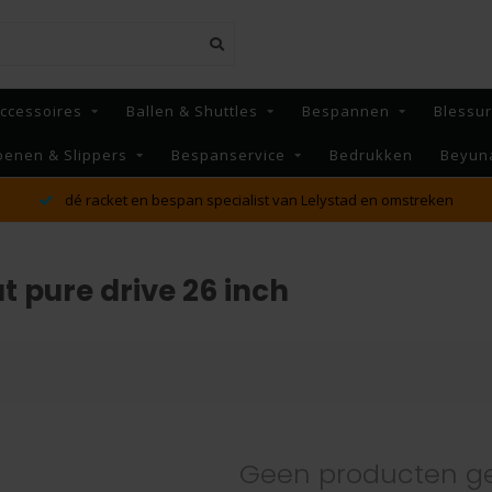
ccessoires
Ballen & Shuttles
Bespannen
Blessu
oenen & Slippers
Bespanservice
Bedrukken
Beyun
dé racket en bespan specialist van Lelystad en omstreken
 pure drive 26 inch
Geen producten g