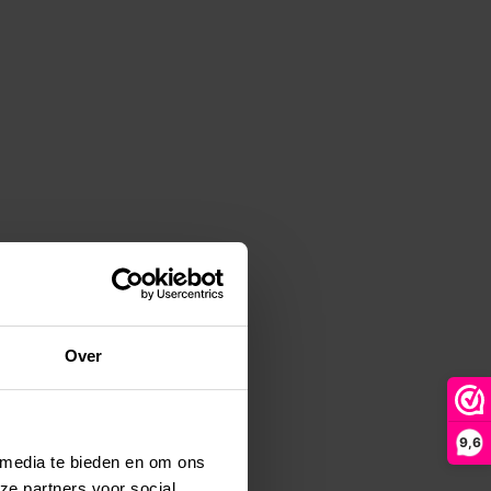
Over
9,6
 media te bieden en om ons
ze partners voor social