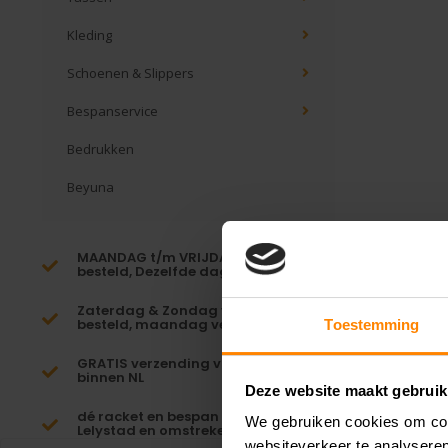
Kleding
Schoenen & Slippers
Bespanservice
Bedrukken
Beyuna
MAANDAG t/m VRIJDAG voor 16:00
besteld, Dezelfde dag verzonden!*
Zaterdag & Zondag voor 23:59
besteld, maandag verzonden!
Toestemming
GRATIS verzending vanaf €65,-
binnen NL
Deze website maakt gebruik
dé racket en bespan specialist van
We gebruiken cookies om cont
Lelystad en omstreken
websiteverkeer te analyseren