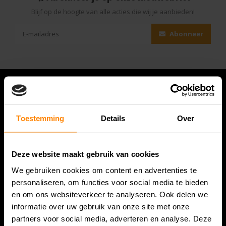
Blijf op de hoogte van alle acties die wij je aanbieden!
Abonneer
Toestemming
Details
Over
Deze website maakt gebruik van cookies
We gebruiken cookies om content en advertenties te
personaliseren, om functies voor social media te bieden
Bespanracket.nl is dé racketspecialist van Lelystad en
en om ons websiteverkeer te analyseren. Ook delen we
omstreken.
informatie over uw gebruik van onze site met onze
Snijdersstraat 6
partners voor social media, adverteren en analyse. Deze