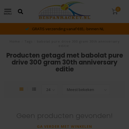
0
MENU
GRATIS verzending vanaf €65,- binnen NL
Home
/
Tags
/
babolat pure drive 300 gram 30th anniversary
editie
Producten getagd met babolat pure
drive 300 gram 30th anniversary
editie
Geen producten gevonden!
GA VERDER MET WINKELEN