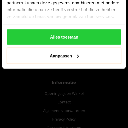
partners kunnen deze gegevens combineren met andere
8224 AA Lelystad
informatie die u aan ze heeft verstrekt of die ze hebben
Nederland
verzameld op basis van uw gebruik van hun services.
06-57276080
info@bespanracket.nl
Alles toestaan
Aanpassen
Informatie
Openingstijden Winkel
Contact
Algemene voorwaarden
Privacy Policy
Garantie & Klachten