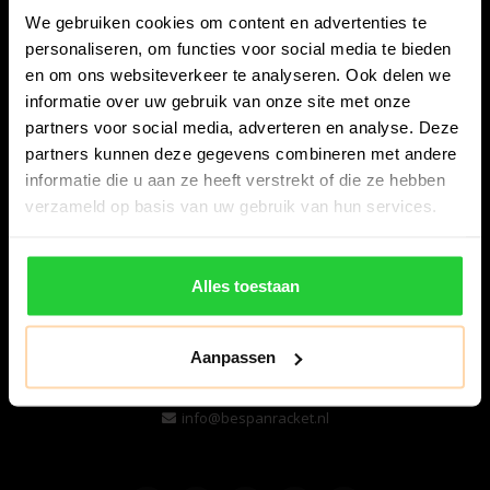
We gebruiken cookies om content en advertenties te
personaliseren, om functies voor social media te bieden
en om ons websiteverkeer te analyseren. Ook delen we
informatie over uw gebruik van onze site met onze
partners voor social media, adverteren en analyse. Deze
partners kunnen deze gegevens combineren met andere
informatie die u aan ze heeft verstrekt of die ze hebben
Bespanracket.nl is dé racketspecialist van Lelystad en
verzameld op basis van uw gebruik van hun services.
omstreken.
Snijdersstraat 6
Alles toestaan
8224 AA Lelystad
Nederland
Aanpassen
06-57276080
info@bespanracket.nl