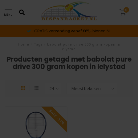
0
MENU
GRATIS verzending vanaf €65,- binnen NL
Home
/
Tags
/
babolat pure drive 300 gram kopen in
lelystad
Producten getagd met babolat pure
drive 300 gram kopen in lelystad
SALE -31%