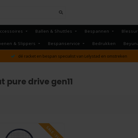
ccessoires
Ballen & Shuttles
Bespannen
Blessu
oenen & Slippers
Bespanservice
Bedrukken
Beyun
MAANDAG t/m VRIJDAG voor 16:00 besteld, Dezelfde dag
verzonden!*
 pure drive gen11
SALE -31%