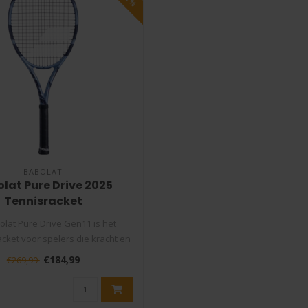
BABOLAT
lat Pure Drive 2025
Tennisracket
olat Pure Drive Gen11 is het
acket voor spelers die kracht en
ve..
€184,99
€269,99