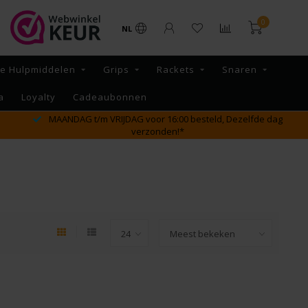
0
NL
re Hulpmiddelen
Grips
Rackets
Snaren
a
Loyalty
Cadeaubonnen
GRATIS verzending vanaf €65,- binnen NL