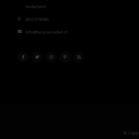
Nederland
06-57276080
info@bespanracket.nl
© Copyri