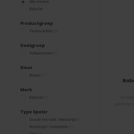
Alle merken
Babolat
Productgroep
Tennisrackets
(1)
Doelgroep
Volwassenen
(1)
Kleur
Blauw
(1)
Babo
Merk
De Bab
Babolat
(1)
perfecte r
Type Speler
Goede recreant / Wedstrijd
(1)
Wedstrijd / Competitie
(1)
Tour
(1)