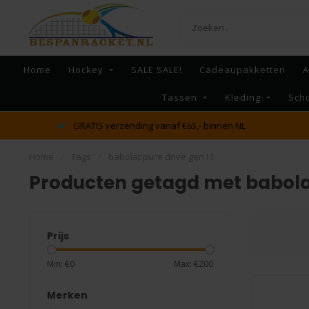
Home
Hockey
SALE SALE!
Cadeaupakketten
A
Tassen
Kleding
Sch
dé racket en bespan specialist van Lelystad en omstreken
Home
/
Tags
/
babolat pure drive gen11
Producten getagd met babolat
Prijs
Min: €
0
Max: €
200
Merken