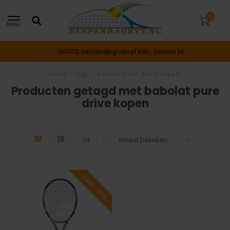
0
MENU
GRATIS verzending vanaf €65,- binnen NL
Home
/
Tags
/
babolat pure drive kopen
Producten getagd met babolat pure
drive kopen
SALE -31%