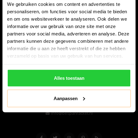
We gebruiken cookies om content en advertenties te
personaliseren, om functies voor social media te bieden
en om ons websiteverkeer te analyseren. Ook delen we
informatie over uw gebruik van onze site met onze
partners voor social media, adverteren en analyse. Deze
partners kunnen deze gegevens combineren met andere
informatie die u aan ze heeft verstrekt of die ze hebben
Bespanracket.nl is dé racketspecialist van Lelystad en
verzameld op basis van uw gebruik van hun services.
omstreken.
Snijdersstraat 6
Alles toestaan
8224 AA Lelystad
Nederland
Aanpassen
06-57276080
info@bespanracket.nl