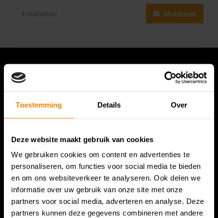
Abonneer
Toestemming
Details
Over
Deze website maakt gebruik van cookies
We gebruiken cookies om content en advertenties te
Bespanracket.nl is dé racketspecialist van Lelystad en
personaliseren, om functies voor social media te bieden
omstreken.
en om ons websiteverkeer te analyseren. Ook delen we
informatie over uw gebruik van onze site met onze
Snijdersstraat 6
partners voor social media, adverteren en analyse. Deze
8224 AA Lelystad
partners kunnen deze gegevens combineren met andere
Nederland