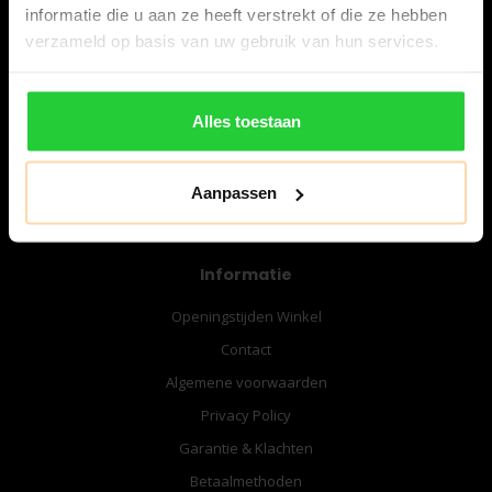
informatie die u aan ze heeft verstrekt of die ze hebben
verzameld op basis van uw gebruik van hun services.
06-57276080
info@bespanracket.nl
Alles toestaan
Aanpassen
Informatie
Openingstijden Winkel
Contact
Algemene voorwaarden
Privacy Policy
Garantie & Klachten
Betaalmethoden