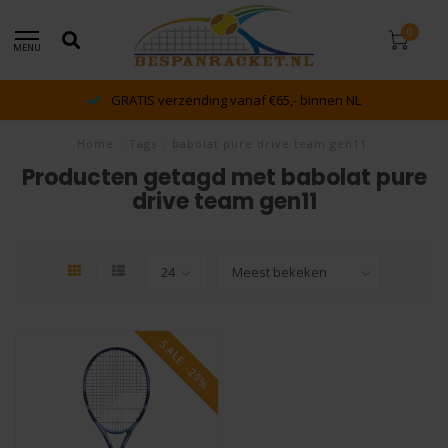
0
MENU
GRATIS verzending vanaf €65,- binnen NL
Home
/
Tags
/
babolat pure drive team gen11
Producten getagd met babolat pure
drive team gen11
SALE -29%