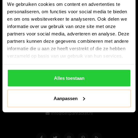
We gebruiken cookies om content en advertenties te
personaliseren, om functies voor social media te bieden
en om ons websiteverkeer te analyseren. Ook delen we
informatie over uw gebruik van onze site met onze
partners voor social media, adverteren en analyse. Deze
partners kunnen deze gegevens combineren met andere
informatie die u aan ze heeft verstrekt of die ze hebben
Bespanracket.nl is dé racketspecialist van Lelystad en
verzameld op basis van uw gebruik van hun services.
omstreken.
Snijdersstraat 6
Alles toestaan
8224 AA Lelystad
Nederland
Aanpassen
06-57276080
info@bespanracket.nl