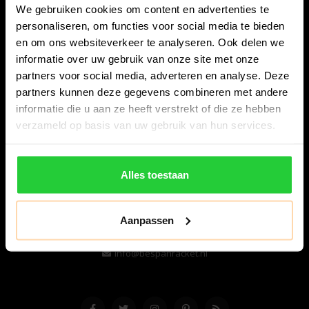
We gebruiken cookies om content en advertenties te
personaliseren, om functies voor social media te bieden
en om ons websiteverkeer te analyseren. Ook delen we
informatie over uw gebruik van onze site met onze
partners voor social media, adverteren en analyse. Deze
partners kunnen deze gegevens combineren met andere
informatie die u aan ze heeft verstrekt of die ze hebben
Bespanracket.nl is dé racketspecialist van Lelystad en
verzameld op basis van uw gebruik van hun services.
omstreken.
Snijdersstraat 6
Alles toestaan
8224 AA Lelystad
Nederland
Aanpassen
06-57276080
info@bespanracket.nl