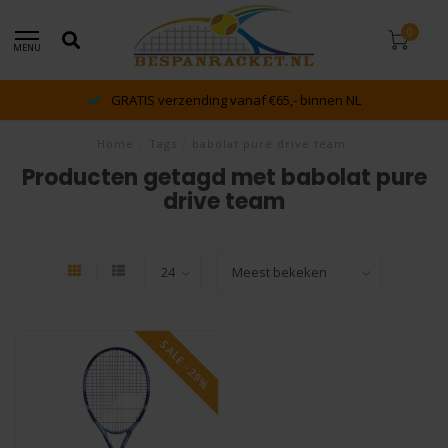
0
MENU
GRATIS verzending vanaf €65,- binnen NL
Home
/
Tags
/
babolat pure drive team
Producten getagd met babolat pure
drive team
SALE -29%