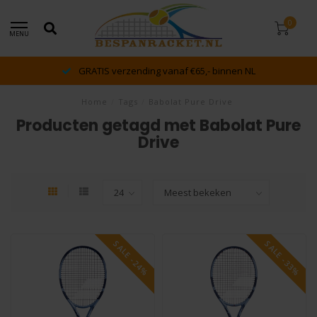
0
MENU
GRATIS verzending vanaf €65,- binnen NL
Home
/
Tags
/
Babolat Pure Drive
Producten getagd met Babolat Pure
Drive
SALE -24%
SALE -33%