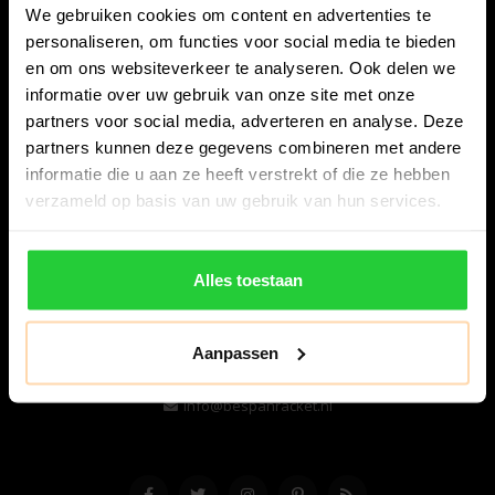
We gebruiken cookies om content en advertenties te
personaliseren, om functies voor social media te bieden
en om ons websiteverkeer te analyseren. Ook delen we
informatie over uw gebruik van onze site met onze
partners voor social media, adverteren en analyse. Deze
partners kunnen deze gegevens combineren met andere
informatie die u aan ze heeft verstrekt of die ze hebben
Bespanracket.nl is dé racketspecialist van Lelystad en
verzameld op basis van uw gebruik van hun services.
omstreken.
Snijdersstraat 6
Alles toestaan
8224 AA Lelystad
Nederland
Aanpassen
06-57276080
info@bespanracket.nl