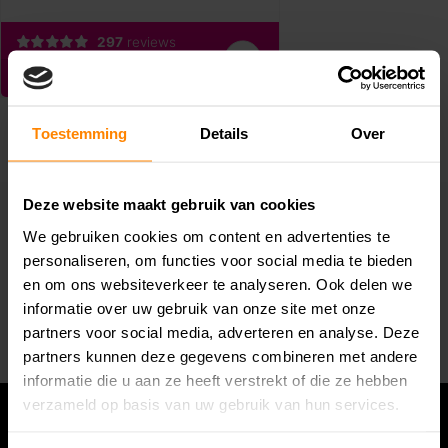
Toestemming
Details
Over
Deze website maakt gebruik van cookies
We gebruiken cookies om content en advertenties te
Abonneer je op onze nieuwsbrief
personaliseren, om functies voor social media te bieden
Blijf op de hoogte van alle acties die wij je aanbieden!
en om ons websiteverkeer te analyseren. Ook delen we
informatie over uw gebruik van onze site met onze
Abonneer
partners voor social media, adverteren en analyse. Deze
partners kunnen deze gegevens combineren met andere
informatie die u aan ze heeft verstrekt of die ze hebben
verzameld op basis van uw gebruik van hun services.