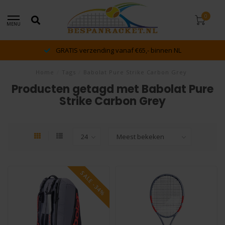
0
MENU
GRATIS verzending vanaf €65,- binnen NL
Home
/
Tags
/
Babolat Pure Strike Carbon Grey
Producten getagd met Babolat Pure
Strike Carbon Grey
SALE -34%