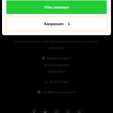
Alles toestaan
Aanpassen
Bespanracket.nl is dé racketspecialist van Lelystad en
omstreken.
Snijdersstraat 6
8224 AA Lelystad
Nederland
06-57276080
info@bespanracket.nl