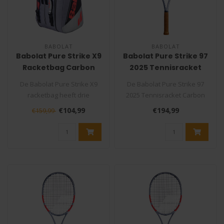
BABOLAT
BABOLAT
Babolat Pure Strike X9
Babolat Pure Strike 97
Racketbag Carbon
2025 Tennisracket
Grey
Carbon Grey
De Babolat Pure Strike X9
De Babolat Pure Strike 97
racketbag heeft drie
2025 Tennisracket Carbon
volledig geïsoleerde
Grey is de opvolger van de
€104,99
€194,99
€159,99
compartimen..
Pu..