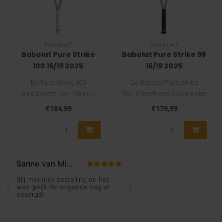
BABOLAT
BABOLAT
Babolat Pure Strike
Babolat Pure Strike 98
100 16/19 2025
16/19 2025
Tennisracket Carbon
Tennisracket Carbon
De Pure Strike 100
De Babolat Pure Strike
Grey
Grey
bladgrootte van 100 inch
16x19 heeft een bladgrootte
(645 cm²) en in combinatie
van 98 inch(630 cm² )
€184,99
€179,99
met een ..
hierme..