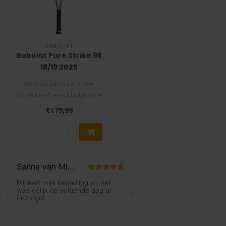
BABOLAT
Babolat Pure Strike 98
16/19 2025
Tennisracket Carbon
De Babolat Pure Strike
Grey
16x19 heeft een bladgrootte
van 98 inch(630 cm² )
€179,99
hierme..