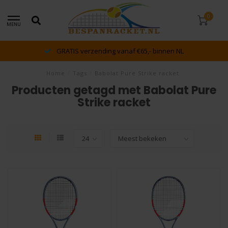
0
MENU
GRATIS verzending vanaf €65,- binnen NL
Home
/
Tags
/
Babolat Pure Strike racket
Producten getagd met Babolat Pure
Strike racket