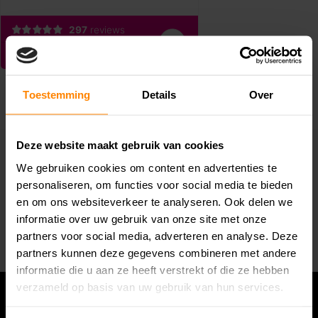
Toestemming
Details
Over
Deze website maakt gebruik van cookies
We gebruiken cookies om content en advertenties te
Abonneer je op onze nieuwsbrief
personaliseren, om functies voor social media te bieden
Blijf op de hoogte van alle acties die wij je aanbieden!
en om ons websiteverkeer te analyseren. Ook delen we
informatie over uw gebruik van onze site met onze
Abonneer
partners voor social media, adverteren en analyse. Deze
partners kunnen deze gegevens combineren met andere
informatie die u aan ze heeft verstrekt of die ze hebben
verzameld op basis van uw gebruik van hun services.