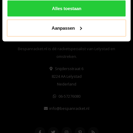
Alles toestaan
Aanpassen
Bespanracket.nl is dé racketspecialist van Lelystad en
omstreken.
Snijdersstraat 6
8224 AA Lelystad
Nederland
06-57276080
info@bespanracket.nl