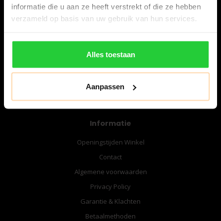
informatie die u aan ze heeft verstrekt of die ze hebben
verzameld op basis van uw gebruik van hun services.
06-57276080
info@bespanracket.nl
Alles toestaan
Aanpassen
Informatie
Openingstijden Winkel
Contact
Algemene voorwaarden
Privacy Policy
Garantie & Klachten
Betaalmethoden