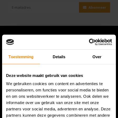
Abonneer
Toestemming
Details
Over
Deze website maakt gebruik van cookies
We gebruiken cookies om content en advertenties te
Bespanracket.nl is dé racketspecialist van Lelystad en
personaliseren, om functies voor social media te bieden
omstreken.
en om ons websiteverkeer te analyseren. Ook delen we
informatie over uw gebruik van onze site met onze
Snijdersstraat 6
partners voor social media, adverteren en analyse. Deze
8224 AA Lelystad
partners kunnen deze gegevens combineren met andere
Nederland