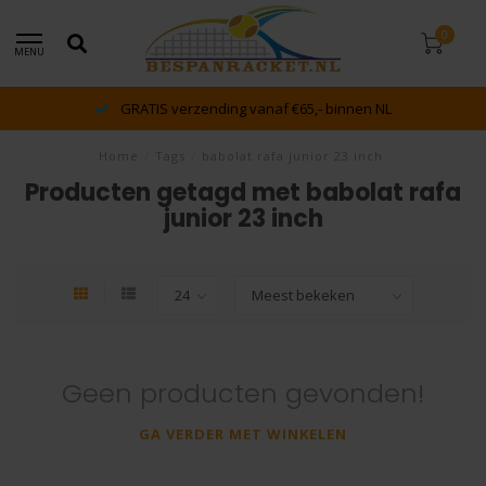
0
MENU
GRATIS verzending vanaf €65,- binnen NL
Home
/
Tags
/
babolat rafa junior 23 inch
Producten getagd met babolat rafa
junior 23 inch
Geen producten gevonden!
GA VERDER MET WINKELEN