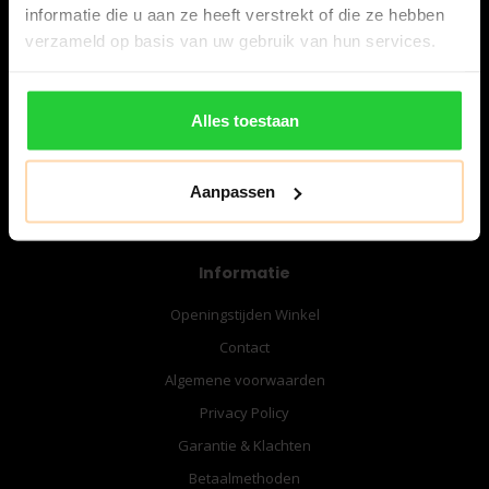
informatie die u aan ze heeft verstrekt of die ze hebben
verzameld op basis van uw gebruik van hun services.
06-57276080
info@bespanracket.nl
Alles toestaan
Aanpassen
Informatie
Openingstijden Winkel
Contact
Algemene voorwaarden
Privacy Policy
Garantie & Klachten
Betaalmethoden