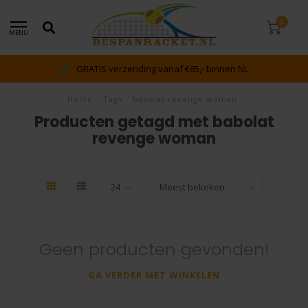
0
MENU
GRATIS verzending vanaf €65,- binnen NL
Home
/
Tags
/
babolat revenge woman
Producten getagd met babolat
revenge woman
Geen producten gevonden!
GA VERDER MET WINKELEN