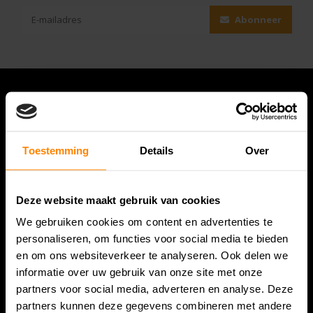
Abonneer
Toestemming
Details
Over
Deze website maakt gebruik van cookies
We gebruiken cookies om content en advertenties te
Bespanracket.nl is dé racketspecialist van Lelystad en
personaliseren, om functies voor social media te bieden
omstreken.
en om ons websiteverkeer te analyseren. Ook delen we
informatie over uw gebruik van onze site met onze
Snijdersstraat 6
partners voor social media, adverteren en analyse. Deze
8224 AA Lelystad
partners kunnen deze gegevens combineren met andere
Nederland