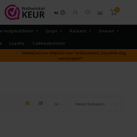
0
NL
re Hulpmiddelen
Grips
Rackets
Snaren
a
Loyalty
Cadeaubonnen
MAANDAG t/m VRIJDAG voor 16:00 besteld, Dezelfde dag
verzonden!*