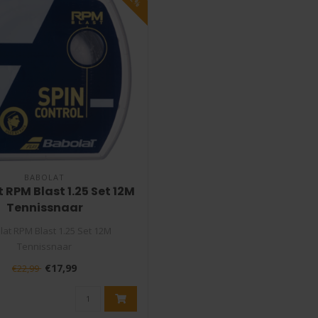
BABOLAT
 RPM Blast 1.25 Set 12M
Tennissnaar
lat RPM Blast 1.25 Set 12M
Tennissnaar
at RPM Blast is een stuggere..
€17,99
€22,99