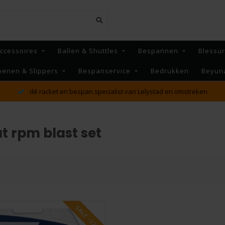
ccessoires
Ballen & Shuttles
Bespannen
Blessu
oenen & Slippers
Bespanservice
Bedrukken
Beyun
dé racket en bespan specialist van Lelystad en omstreken
 rpm blast set
SALE -22%