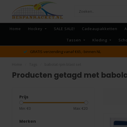
Home
Hockey
SALE SALE!
Cadeaupakketten
A
Tassen
Kleding
Sch
GRATIS verzending vanaf €65,- binnen NL
Home
/
Tags
/
babolat rpm blast set
Producten getagd met babolat
Prijs
Min: €
0
Max: €
20
Merken