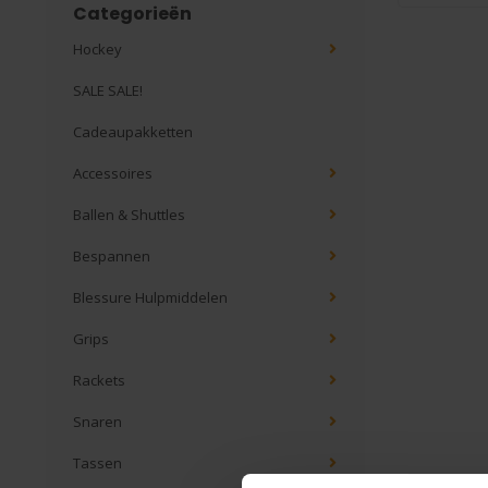
Categorieën
Hockey
SALE SALE!
Cadeaupakketten
Accessoires
Ballen & Shuttles
Bespannen
Blessure Hulpmiddelen
Grips
Rackets
Snaren
Tassen