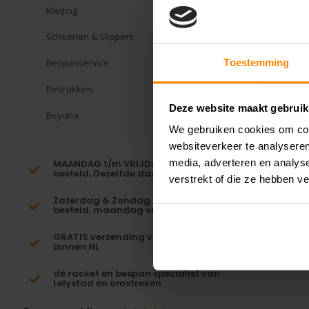
Kleding
Schoenen & Slippers
Bespanservice
Toestemming
Bedrukken
Deze website maakt gebruik
Beyuna
We gebruiken cookies om cont
websiteverkeer te analyseren
media, adverteren en analys
MAANDAG t/m VRIJDAG voor 16:00
besteld, Dezelfde dag verzonden!*
verstrekt of die ze hebben v
Zaterdag & Zondag voor 23:59
besteld, maandag verzonden!
GRATIS verzending vanaf €65,-
binnen NL
dé racket en bespan specialist van
Lelystad en omstreken