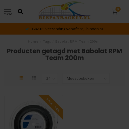
0
MENU
GRATIS verzending vanaf €65,- binnen NL
Home
/
Tags
/
Babolat RPM Team 200m
Producten getagd met Babolat RPM
Team 200m
SALE -14%