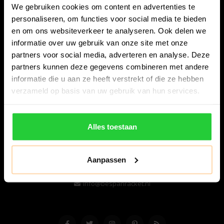
We gebruiken cookies om content en advertenties te
personaliseren, om functies voor social media te bieden
en om ons websiteverkeer te analyseren. Ook delen we
informatie over uw gebruik van onze site met onze
partners voor social media, adverteren en analyse. Deze
partners kunnen deze gegevens combineren met andere
informatie die u aan ze heeft verstrekt of die ze hebben
Bespanracket.nl is dé racketspecialist van Lelystad en
verzameld op basis van uw gebruik van hun services.
omstreken.
Snijdersstraat 6
Alles toestaan
8224 AA Lelystad
Nederland
Aanpassen
06-57276080
info@bespanracket.nl