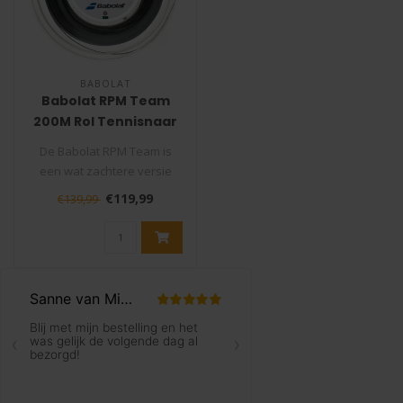
BABOLAT
Babolat RPM Team
200M Rol Tennisnaar
De Babolat RPM Team is
een wat zachtere versie
van de RPM Blast waardoor
€119,99
€139,99
je net ..