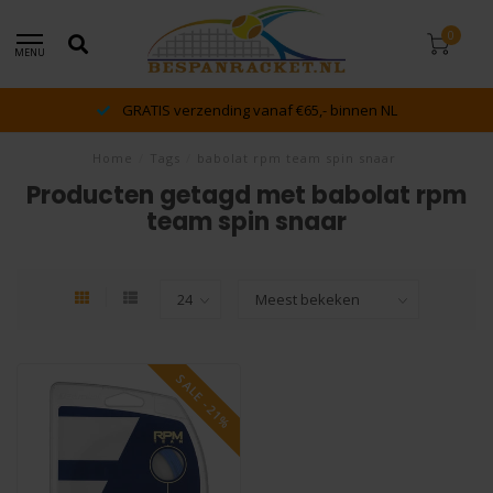
0
MENU
dé racket en bespan specialist van Lelystad en 
Home
/
Tags
/
babolat rpm team spin snaar
Producten getagd met babolat rpm
team spin snaar
SALE -21%