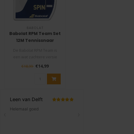
BABOLAT
Babolat RPM Team Set
12M Tennissnaar
De Babolat RPM Team is
een wat zachtere versie
van de RPM Blast waardoor
€14,99
€18,99
je ne..