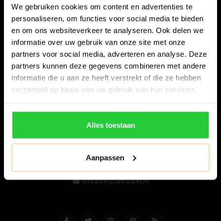
We gebruiken cookies om content en advertenties te
personaliseren, om functies voor social media te bieden
en om ons websiteverkeer te analyseren. Ook delen we
informatie over uw gebruik van onze site met onze
partners voor social media, adverteren en analyse. Deze
partners kunnen deze gegevens combineren met andere
informatie die u aan ze heeft verstrekt of die ze hebben
Bespanracket.nl is dé racketspecialist van Lelystad en
verzameld op basis van uw gebruik van hun services.
omstreken.
Snijdersstraat 6
Alles toestaan
8224 AA Lelystad
Nederland
Aanpassen
06-57276080
info@bespanracket.nl