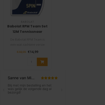
BABOLAT
Babolat RPM Team Set
12M Tennissnaar
De Babolat RPM Team is
een wat zachtere versie
van de RPM Blast waardoor
€14,99
€18,99
je ne..