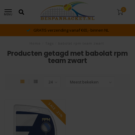
0
MENU
GRATIS verzending vanaf €65,- binnen NL
Home
/
Tags
/
babolat rpm team zwart
Producten getagd met babolat rpm
team zwart
SALE -21%