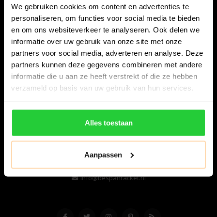
We gebruiken cookies om content en advertenties te
personaliseren, om functies voor social media te bieden
en om ons websiteverkeer te analyseren. Ook delen we
informatie over uw gebruik van onze site met onze
partners voor social media, adverteren en analyse. Deze
partners kunnen deze gegevens combineren met andere
informatie die u aan ze heeft verstrekt of die ze hebben
Bespanracket.nl is dé racketspecialist van Lelystad en
verzameld op basis van uw gebruik van hun services.
omstreken.
Snijdersstraat 6
Alles toestaan
8224 AA Lelystad
Nederland
Aanpassen
06-57276080
info@bespanracket.nl