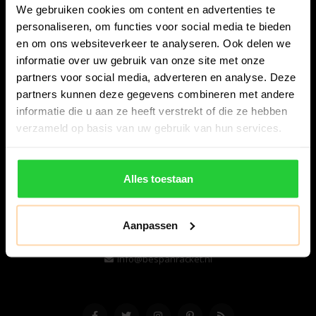
We gebruiken cookies om content en advertenties te
personaliseren, om functies voor social media te bieden
en om ons websiteverkeer te analyseren. Ook delen we
informatie over uw gebruik van onze site met onze
partners voor social media, adverteren en analyse. Deze
partners kunnen deze gegevens combineren met andere
informatie die u aan ze heeft verstrekt of die ze hebben
Bespanracket.nl is dé racketspecialist van Lelystad en
verzameld op basis van uw gebruik van hun services.
omstreken.
Snijdersstraat 6
Alles toestaan
8224 AA Lelystad
Nederland
Aanpassen
06-57276080
info@bespanracket.nl