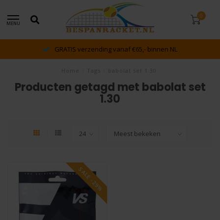
0
MENU
GRATIS verzending vanaf €65,- binnen NL
Home
/
Tags
/
babolat set 1.30
Producten getagd met babolat set
1.30
SALE -29%