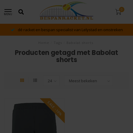
0
MENU
dé racket en bespan specialist van Lelystad en omstreken
Home
/
Tags
/
Babolat shorts
Producten getagd met Babolat
shorts
SALE -10%