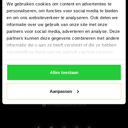
We gebruiken cookies om content en advertenties te
personaliseren, om functies voor social media te bieden
en om ons websiteverkeer te analyseren. Ook delen we
informatie over uw gebruik van onze site met onze
partners voor social media, adverteren en analyse. Deze
partners kunnen deze gegevens combineren met andere
informatie die u aan ze heeft verstrekt of die ze hebben
Bespanracket.nl is dé racketspecialist van Lelystad en
verzameld op basis van uw gebruik van hun services.
omstreken.
Snijdersstraat 6
Alles toestaan
8224 AA Lelystad
Nederland
Aanpassen
06-57276080
info@bespanracket.nl