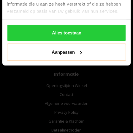
informatie die u aan ze heeft verstrekt of die ze hebben
verzameld op basis van uw gebruik van hun services.
06-57276080
info@bespanracket.nl
Alles toestaan
Aanpassen
Informatie
Openingstijden Winkel
Contact
Algemene voorwaarden
Privacy Policy
Garantie & Klachten
Betaalmethoden