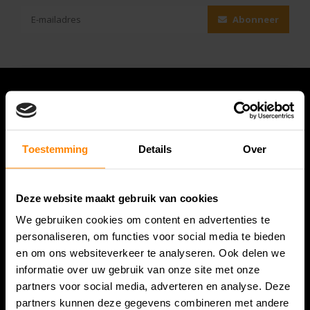
Abonneer
Toestemming
Details
Over
Deze website maakt gebruik van cookies
We gebruiken cookies om content en advertenties te
Bespanracket.nl is dé racketspecialist van Lelystad en
personaliseren, om functies voor social media te bieden
omstreken.
en om ons websiteverkeer te analyseren. Ook delen we
informatie over uw gebruik van onze site met onze
Snijdersstraat 6
partners voor social media, adverteren en analyse. Deze
8224 AA Lelystad
partners kunnen deze gegevens combineren met andere
Nederland