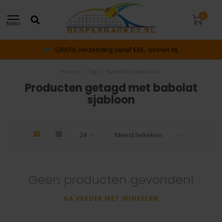
0
MENU
GRATIS verzending vanaf €65,- binnen NL
Home
/
Tags
/
babolat sjabloon
Producten getagd met babolat
sjabloon
Geen producten gevonden!
GA VERDER MET WINKELEN