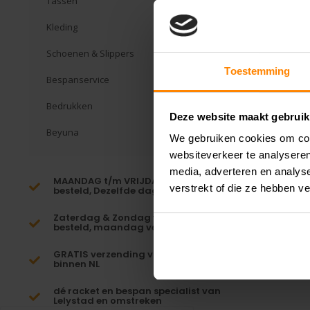
Tassen
Kleding
Schoenen & Slippers
Toestemming
Bespanservice
Bedrukken
Deze website maakt gebruik
Beyuna
We gebruiken cookies om cont
websiteverkeer te analyseren
media, adverteren en analys
MAANDAG t/m VRIJDAG voor 16:00
verstrekt of die ze hebben v
besteld, Dezelfde dag verzonden!*
Zaterdag & Zondag voor 23:59
besteld, maandag verzonden!
GRATIS verzending vanaf €65,-
binnen NL
dé racket en bespan specialist van
Lelystad en omstreken