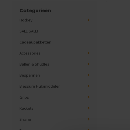
Categorieën
Hockey
SALE SALE!
Cadeaupakketten
Accessoires
Ballen & Shuttles
Bespannen
Blessure Hulpmiddelen
Grips
Rackets
Snaren