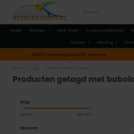
Home
Hockey
SALE SALE!
Cadeaupakketten
A
Tassen
Kleding
Sch
GRATIS verzending vanaf €65,- binnen NL
Home
/
Tags
/
babolat sokken 3 paar
Producten getagd met babola
Prijs
Min: €
0
Max: €
15
Merken