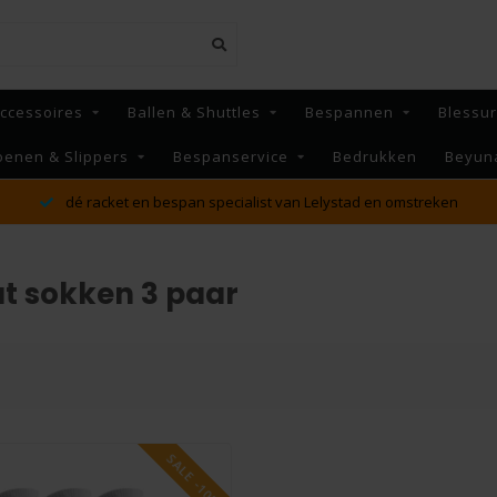
ccessoires
Ballen & Shuttles
Bespannen
Blessu
oenen & Slippers
Bespanservice
Bedrukken
Beyun
dé racket en bespan specialist van Lelystad en omstreken
t sokken 3 paar
SALE -10%