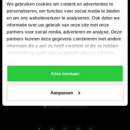
We gebruiken cookies om content en advertenties te
personaliseren, om functies voor social media te bieden
en om ons websiteverkeer te analyseren. Ook delen we
informatie over uw gebruik van onze site met onze
partners voor social media, adverteren en analyse. Deze
partners kunnen deze gegevens combineren met andere
informatie die u aan ze heeft verstrekt of die ze hebben
Bespanracket.nl is dé racketspecialist van Lelystad en
verzameld op basis van uw gebruik van hun services.
omstreken.
Snijdersstraat 6
Alles toestaan
8224 AA Lelystad
Nederland
Aanpassen
06-57276080
info@bespanracket.nl