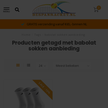
0
MENU
GRATIS verzending vanaf €65,- binnen NL
Home
/
Tags
/
babolat sokken aanbieding
Producten getagd met babolat
sokken aanbieding
SALE -10%