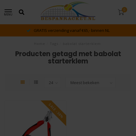
0
MENU
GRATIS verzending vanaf €65,- binnen NL
Home
/
Tags
/
babolat starterklem
Producten getagd met babolat
starterklem
SALE -38%