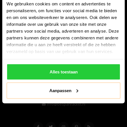
We gebruiken cookies om content en advertenties te
personaliseren, om functies voor social media te bieden
en om ons websiteverkeer te analyseren. Ook delen we
informatie over uw gebruik van onze site met onze
partners voor social media, adverteren en analyse. Deze
partners kunnen deze gegevens combineren met andere
informatie die u aan ze heeft verstrekt of die ze hebben
Bespanracket.nl is dé racketspecialist van Lelystad en
verzameld op basis van uw gebruik van hun services.
omstreken.
Snijdersstraat 6
Alles toestaan
8224 AA Lelystad
Nederland
Aanpassen
06-57276080
info@bespanracket.nl