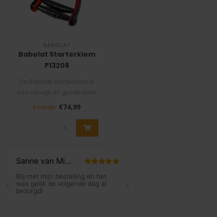
BABOLAT
Babolat Starterklem
P13208
De Babolat Starterklem is
een stevige en goede klem
die niet mag ontbreken in
€74,99
€119,99
uw..