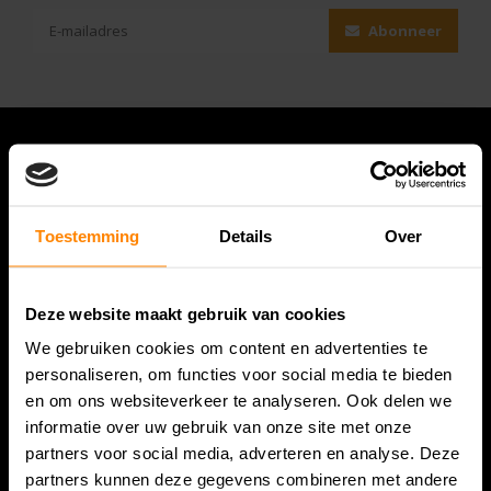
Abonneer
Toestemming
Details
Over
Deze website maakt gebruik van cookies
We gebruiken cookies om content en advertenties te
Bespanracket.nl is dé racketspecialist van Lelystad en
personaliseren, om functies voor social media te bieden
omstreken.
en om ons websiteverkeer te analyseren. Ook delen we
informatie over uw gebruik van onze site met onze
Snijdersstraat 6
partners voor social media, adverteren en analyse. Deze
8224 AA Lelystad
partners kunnen deze gegevens combineren met andere
Nederland