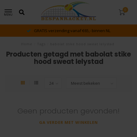
0
MENU
GRATIS verzending vanaf €65,- binnen NL
Home
/
Tags
/
babolat stike hood sweat lelystad
Producten getagd met babolat stike
hood sweat lelystad
Geen producten gevonden!
GA VERDER MET WINKELEN