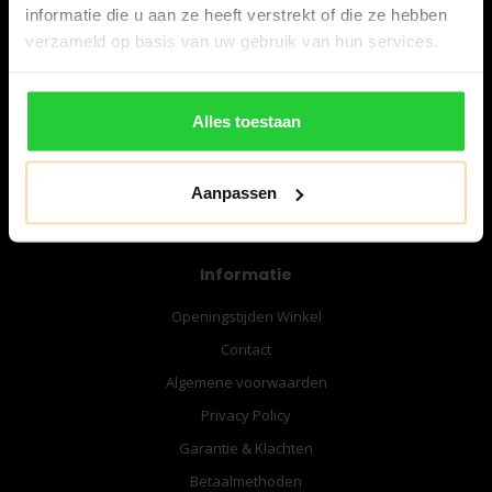
informatie die u aan ze heeft verstrekt of die ze hebben
verzameld op basis van uw gebruik van hun services.
06-57276080
info@bespanracket.nl
Alles toestaan
Aanpassen
Informatie
Openingstijden Winkel
Contact
Algemene voorwaarden
Privacy Policy
Garantie & Klachten
Betaalmethoden