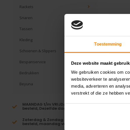
Rackets
Snaren
Tassen
Kleding
Toestemming
Schoenen & Slippers
Bespanservice
Deze website maakt gebruik
We gebruiken cookies om cont
Bedrukken
websiteverkeer te analyseren
Beyuna
media, adverteren en analys
verstrekt of die ze hebben v
MAANDAG t/m VRIJDAG voor 16:00
besteld, Dezelfde dag verzonden!*
Zaterdag & Zondag voor 23:59
besteld, maandag verzonden!