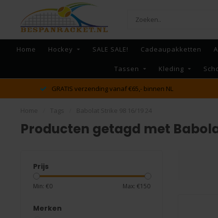
Home
Hockey
SALE SALE!
Cadeaupakketten
A
Tassen
Kleding
Sch
dé racket en bespan specialist van Lelystad en omstreken
Home
/
Tags
/
Babolat Strike 98 16/19 24
Producten getagd met Babolat 
Prijs
Min: €
0
Max: €
150
Merken