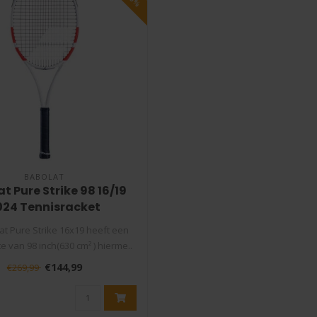
BABOLAT
t Pure Strike 98 16/19
024 Tennisracket
at Pure Strike 16x19 heeft een
e van 98 inch(630 cm² ) hierme..
€144,99
€269,99