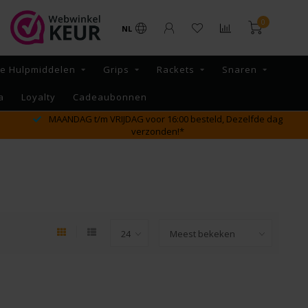
0
NL
re Hulpmiddelen
Grips
Rackets
Snaren
a
Loyalty
Cadeaubonnen
GRATIS verzending vanaf €65,- binnen NL