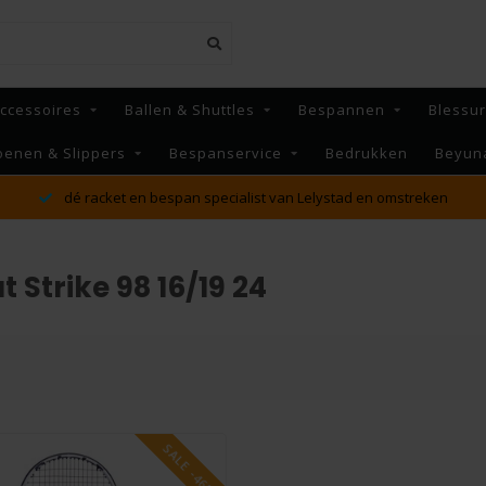
ccessoires
Ballen & Shuttles
Bespannen
Blessu
oenen & Slippers
Bespanservice
Bedrukken
Beyun
MAANDAG t/m VRIJDAG voor 16:00 besteld, Dezelfde dag
verzonden!*
Strike 98 16/19 24
SALE -46%