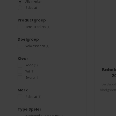
Alle merken
Babolat
Productgroep
Tennisrackets
(1)
Doelgroep
Volwassenen
(1)
Kleur
Rood
(1)
Babola
Wit
(1)
2
Zwart
(1)
De Babol
Merk
bladgroott
Babolat
(1)
Type Speler
Wedstrijd / Competitie
(1)