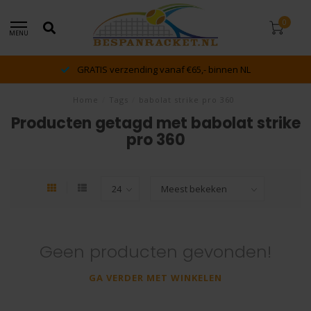
0
MENU
GRATIS verzending vanaf €65,- binnen NL
Home
/
Tags
/
babolat strike pro 360
Producten getagd met babolat strike
pro 360
Geen producten gevonden!
GA VERDER MET WINKELEN