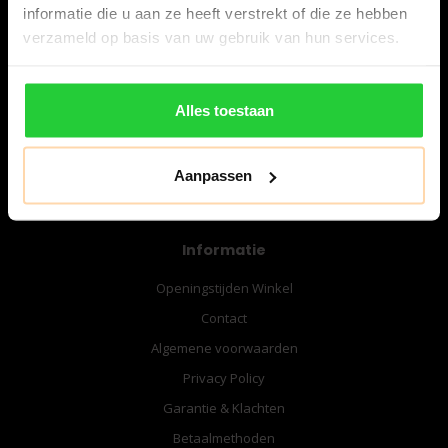
informatie die u aan ze heeft verstrekt of die ze hebben
verzameld op basis van uw gebruik van hun services.
06-57276080
info@bespanracket.nl
Alles toestaan
Aanpassen
Informatie
Openingstijden Winkel
Contact
Algemene voorwaarden
Privacy Policy
Garantie & Klachten
Betaalmethoden