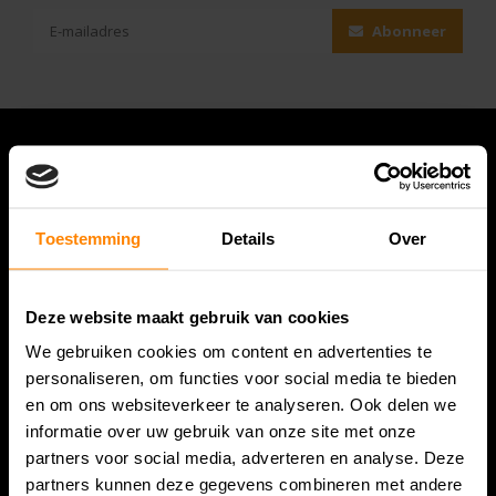
Abonneer
Toestemming
Details
Over
Deze website maakt gebruik van cookies
We gebruiken cookies om content en advertenties te
Bespanracket.nl is dé racketspecialist van Lelystad en
personaliseren, om functies voor social media te bieden
omstreken.
en om ons websiteverkeer te analyseren. Ook delen we
informatie over uw gebruik van onze site met onze
Snijdersstraat 6
partners voor social media, adverteren en analyse. Deze
8224 AA Lelystad
partners kunnen deze gegevens combineren met andere
Nederland