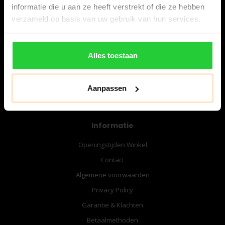
informatie die u aan ze heeft verstrekt of die ze hebben
verzameld op basis van uw gebruik van hun services.
06-57276080
info@bespanracket.nl
Alles toestaan
Aanpassen
Informatie
Openingstijden Winkel
Contact
Algemene voorwaarden
Privacy Policy
Garantie & Klachten
Betaalmethoden