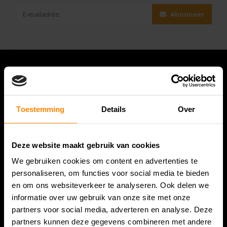
Abonneer
Toestemming
Details
Over
Deze website maakt gebruik van cookies
We gebruiken cookies om content en advertenties te
Bespanracket.nl is dé racketspecialist van Lelystad en
personaliseren, om functies voor social media te bieden
omstreken.
en om ons websiteverkeer te analyseren. Ook delen we
informatie over uw gebruik van onze site met onze
Snijdersstraat 6
partners voor social media, adverteren en analyse. Deze
8224 AA Lelystad
partners kunnen deze gegevens combineren met andere
Nederland