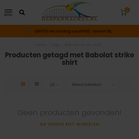
0
MENU
GRATIS verzending vanaf €65,- binnen NL
Home
/
Tags
/
Babolat strike shirt
Producten getagd met Babolat strike
shirt
Geen producten gevonden!
GA VERDER MET WINKELEN