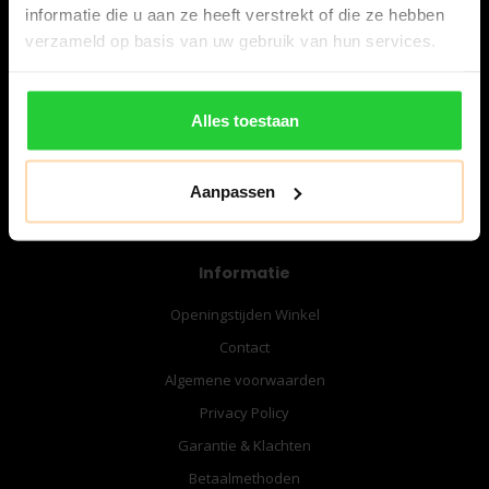
informatie die u aan ze heeft verstrekt of die ze hebben
verzameld op basis van uw gebruik van hun services.
06-57276080
info@bespanracket.nl
Alles toestaan
Aanpassen
Informatie
Openingstijden Winkel
Contact
Algemene voorwaarden
Privacy Policy
Garantie & Klachten
Betaalmethoden