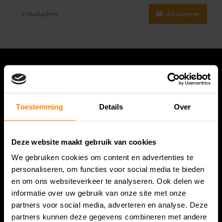
Abonneer
Toestemming
Details
Over
Deze website maakt gebruik van cookies
We gebruiken cookies om content en advertenties te
Bespanracket.nl is dé racketspecialist van Lelystad en
personaliseren, om functies voor social media te bieden
omstreken.
en om ons websiteverkeer te analyseren. Ook delen we
informatie over uw gebruik van onze site met onze
Snijdersstraat 6
partners voor social media, adverteren en analyse. Deze
8224 AA Lelystad
partners kunnen deze gegevens combineren met andere
Nederland