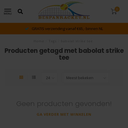
0
MENU
GRATIS verzending vanaf €65,- binnen NL
Home
/
Tags
/
babolat strike tee
Producten getagd met babolat strike
tee
Geen producten gevonden!
GA VERDER MET WINKELEN