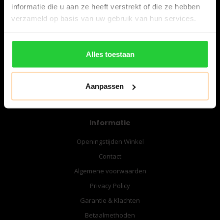
informatie die u aan ze heeft verstrekt of die ze hebben
verzameld op basis van uw gebruik van hun services.
06-57276080
info@bespanracket.nl
Alles toestaan
Aanpassen
Informatie
Openingstijden Winkel
Contact
Algemene voorwaarden
Privacy Policy
Garantie & Klachten
Betaalmethoden