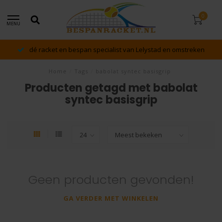
0
MENU
dé racket en bespan specialist van Lelystad en omstreken
Home
/
Tags
/
babolat syntec basisgrip
Producten getagd met babolat
syntec basisgrip
Geen producten gevonden!
GA VERDER MET WINKELEN