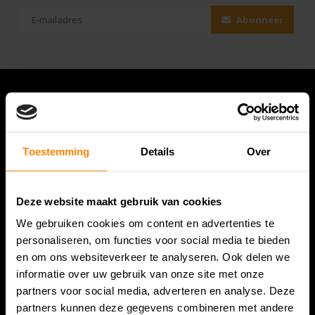
Abonneer
Toestemming
Details
Over
Deze website maakt gebruik van cookies
We gebruiken cookies om content en advertenties te
Bespanracket.nl is dé racketspecialist van Lelystad en
personaliseren, om functies voor social media te bieden
omstreken.
en om ons websiteverkeer te analyseren. Ook delen we
informatie over uw gebruik van onze site met onze
Snijdersstraat 6
partners voor social media, adverteren en analyse. Deze
8224 AA Lelystad
partners kunnen deze gegevens combineren met andere
Nederland