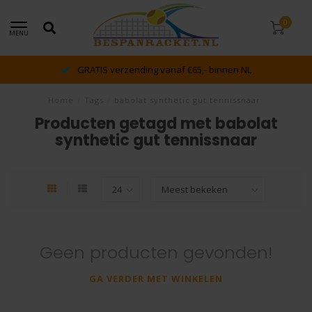
0
MENU
GRATIS verzending vanaf €65,- binnen NL
Home
/
Tags
/
babolat synthetic gut tennissnaar
Producten getagd met babolat
synthetic gut tennissnaar
Geen producten gevonden!
GA VERDER MET WINKELEN