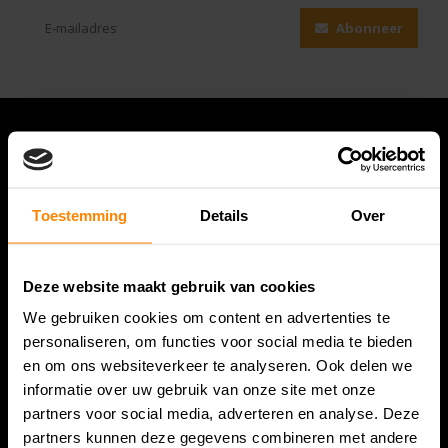
Abonneer
Toestemming
Details
Over
Deze website maakt gebruik van cookies
We gebruiken cookies om content en advertenties te
Bespanracket.nl is dé racketspecialist van Lelystad en
personaliseren, om functies voor social media te bieden
omstreken.
en om ons websiteverkeer te analyseren. Ook delen we
informatie over uw gebruik van onze site met onze
Snijdersstraat 6
partners voor social media, adverteren en analyse. Deze
8224 AA Lelystad
partners kunnen deze gegevens combineren met andere
Nederland