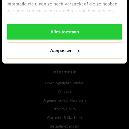
informatie die u aan ze heeft verstrekt of die ze hebben
verzameld op basis van uw gebruik van hun services.
06-57276080
info@bespanracket.nl
Alles toestaan
Aanpassen
Informatie
Openingstijden Winkel
Contact
Algemene voorwaarden
Privacy Policy
Garantie & Klachten
Betaalmethoden