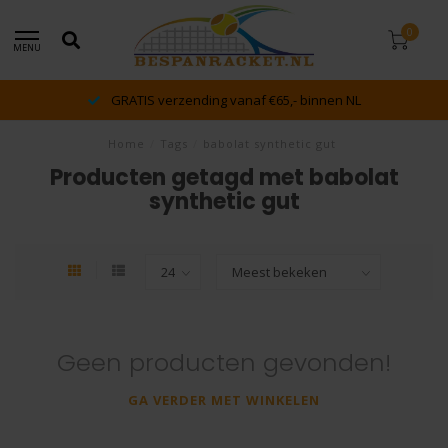
0
MENU
GRATIS verzending vanaf €65,- binnen NL
Home
/
Tags
/
babolat synthetic gut
Producten getagd met babolat
synthetic gut
Geen producten gevonden!
GA VERDER MET WINKELEN