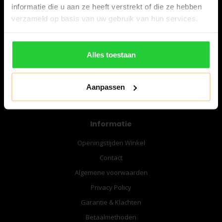
informatie die u aan ze heeft verstrekt of die ze hebben
verzameld op basis van uw gebruik van hun services.
06-57276080
info@bespanracket.nl
Alles toestaan
Aanpassen
Informatie
Openingstijden Winkel
Contact
Algemene voorwaarden
Privacy Policy
Garantie & Klachten
Betaalmethoden