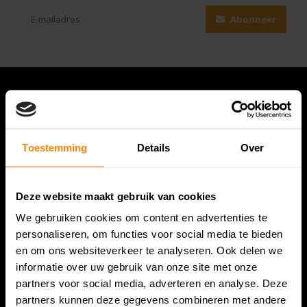
Abonneer
Toestemming
Details
Over
Deze website maakt gebruik van cookies
We gebruiken cookies om content en advertenties te
Bespanracket.nl is dé racketspecialist van Lelystad en
personaliseren, om functies voor social media te bieden
omstreken.
en om ons websiteverkeer te analyseren. Ook delen we
informatie over uw gebruik van onze site met onze
Snijdersstraat 6
partners voor social media, adverteren en analyse. Deze
8224 AA Lelystad
partners kunnen deze gegevens combineren met andere
Nederland