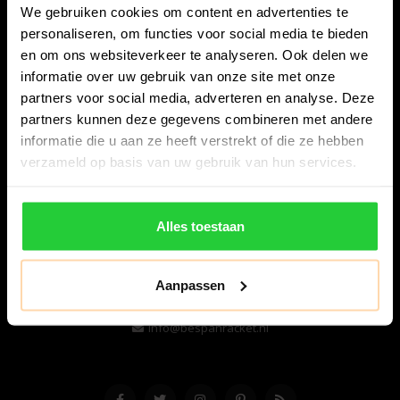
We gebruiken cookies om content en advertenties te
personaliseren, om functies voor social media te bieden
en om ons websiteverkeer te analyseren. Ook delen we
informatie over uw gebruik van onze site met onze
partners voor social media, adverteren en analyse. Deze
partners kunnen deze gegevens combineren met andere
informatie die u aan ze heeft verstrekt of die ze hebben
Bespanracket.nl is dé racketspecialist van Lelystad en
verzameld op basis van uw gebruik van hun services.
omstreken.
Snijdersstraat 6
Alles toestaan
8224 AA Lelystad
Nederland
Aanpassen
06-57276080
info@bespanracket.nl