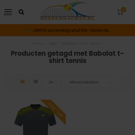
0
MENU
GRATIS verzending vanaf €65,- binnen NL
Home
/
Tags
/
Babolat t-shirt tennis
Producten getagd met Babolat t-
shirt tennis
SALE -10%