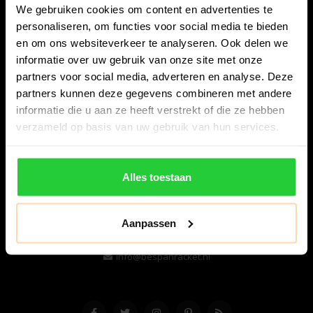
We gebruiken cookies om content en advertenties te
personaliseren, om functies voor social media te bieden
en om ons websiteverkeer te analyseren. Ook delen we
informatie over uw gebruik van onze site met onze
partners voor social media, adverteren en analyse. Deze
partners kunnen deze gegevens combineren met andere
informatie die u aan ze heeft verstrekt of die ze hebben
Bespanracket.nl is dé racketspecialist van Lelystad en
verzameld op basis van uw gebruik van hun services.
omstreken.
Snijdersstraat 6
Alles toestaan
8224 AA Lelystad
Nederland
Aanpassen
06-57276080
info@bespanracket.nl