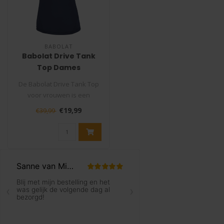
BABOLAT
Babolat Drive Tank
Top Dames
De Babolat Drive Tank Top
voor vrouwen is een
perfecte combinatie van stijl
€19,99
€39,99
en f..