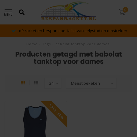
0
MENU
dé racket en bespan specialist van Lelystad en omstreken
Home
/
Tags
/
babolat tanktop voor dames
Producten getagd met babolat
tanktop voor dames
SALE -50%