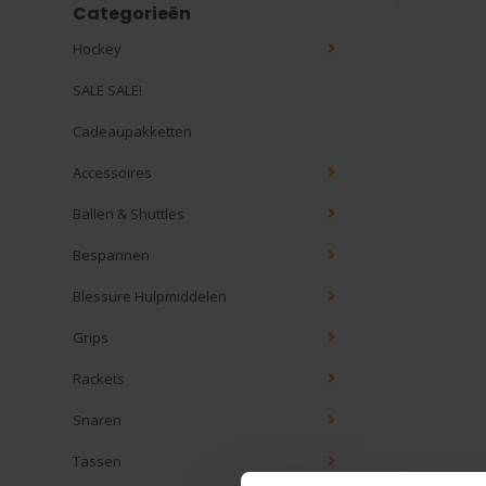
Categorieën
Hockey
SALE SALE!
Cadeaupakketten
Accessoires
Ballen & Shuttles
Bespannen
Blessure Hulpmiddelen
Grips
Rackets
Snaren
Tassen