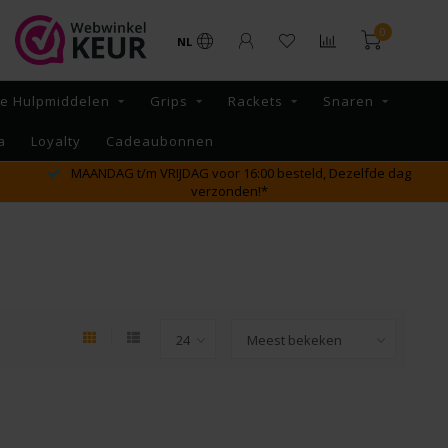
0
NL
re Hulpmiddelen
Grips
Rackets
Snaren
a
Loyalty
Cadeaubonnen
MAANDAG t/m VRIJDAG voor 16:00 besteld, Dezelfde dag
verzonden!*