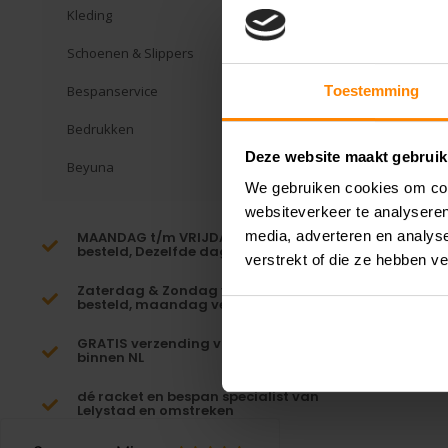
Kleding
Schoenen & Slippers
Bespanservice
Toestemming
Bedrukken
Deze website maakt gebruik
Beyuna
We gebruiken cookies om cont
websiteverkeer te analyseren
media, adverteren en analys
MAANDAG t/m VRIJDAG voor 16:00
besteld, Dezelfde dag verzonden!*
verstrekt of die ze hebben v
Zaterdag & Zondag voor 23:59
besteld, maandag verzonden!
GRATIS verzending vanaf €65,-
binnen NL
dé racket en bespan specialist van
Lelystad en omstreken