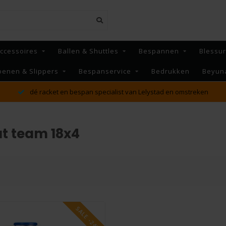
ccessoires
Ballen & Shuttles
Bespannen
Blessu
oenen & Slippers
Bespanservice
Bedrukken
Beyun
dé racket en bespan specialist van Lelystad en omstreken
t team 18x4
SALE -24%