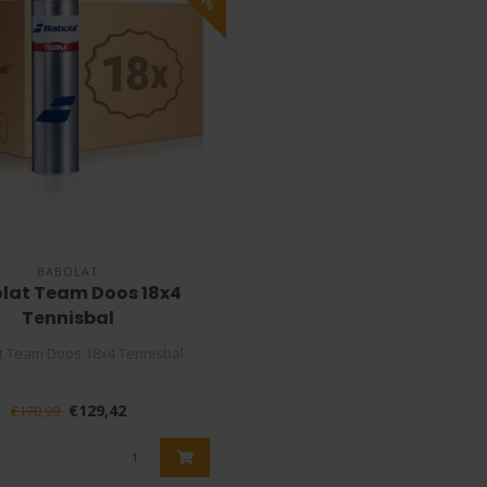
BABOLAT
lat Team Doos 18x4
Tennisbal
t Team Doos 18x4 Tennisbal
olat Team tennisbal is een
€129,42
€170,99
premium bal..