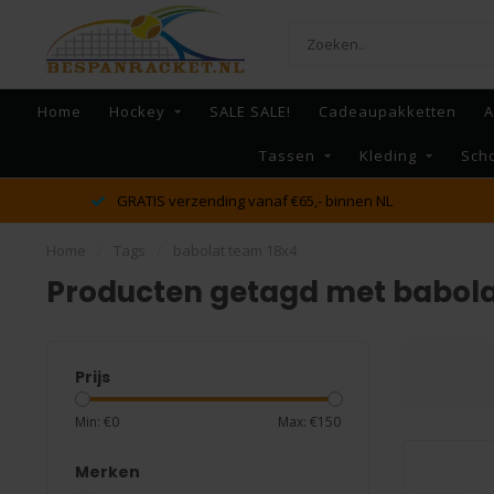
Home
Hockey
SALE SALE!
Cadeaupakketten
A
Tassen
Kleding
Sch
GRATIS verzending vanaf €65,- binnen NL
Home
/
Tags
/
babolat team 18x4
Producten getagd met babola
Prijs
Min: €
0
Max: €
150
Merken