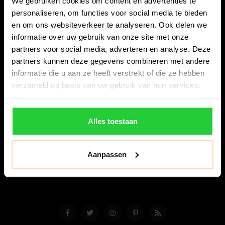
We gebruiken cookies om content en advertenties te
personaliseren, om functies voor social media te bieden
en om ons websiteverkeer te analyseren. Ook delen we
informatie over uw gebruik van onze site met onze
partners voor social media, adverteren en analyse. Deze
partners kunnen deze gegevens combineren met andere
Bespanracket.nl is dé racketspecialist van Lelystad en
informatie die u aan ze heeft verstrekt of die ze hebben
omstreken.
verzameld op basis van uw gebruik van hun services.
Snijdersstraat 6
8224 AA Lelystad
Alles toestaan
Nederland
06-57276080
Aanpassen
info@bespanracket.nl