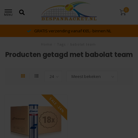
0
MENU
GRATIS verzending vanaf €65,- binnen NL
Home
/
Tags
/
babolat team
Producten getagd met babolat team
SALE -24%