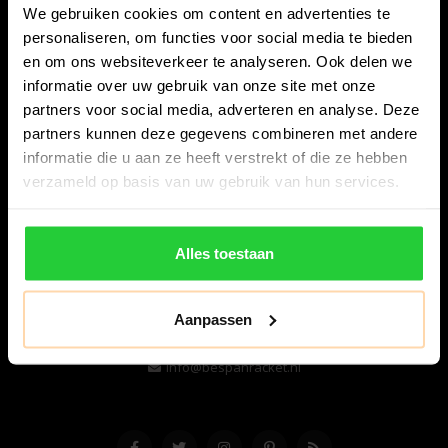
We gebruiken cookies om content en advertenties te
personaliseren, om functies voor social media te bieden
en om ons websiteverkeer te analyseren. Ook delen we
informatie over uw gebruik van onze site met onze
partners voor social media, adverteren en analyse. Deze
partners kunnen deze gegevens combineren met andere
informatie die u aan ze heeft verstrekt of die ze hebben
Bespanracket.nl is dé racketspecialist van Lelystad en
verzameld op basis van uw gebruik van hun services.
omstreken.
Snijdersstraat 6
Alles toestaan
8224 AA Lelystad
Nederland
Aanpassen
06-57276080
info@bespanracket.nl