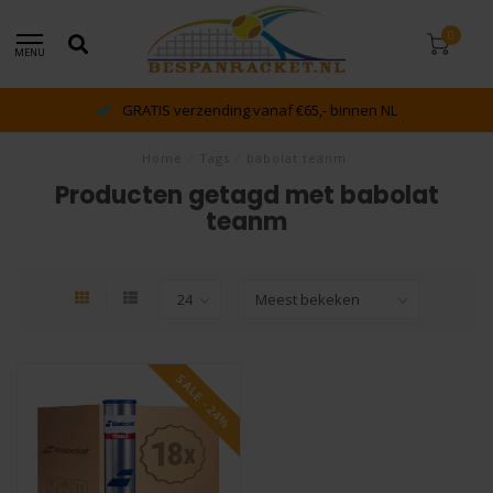
0
MENU
GRATIS verzending vanaf €65,- binnen NL
Home
/
Tags
/
babolat teanm
Producten getagd met babolat
teanm
SALE -24%