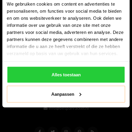
We gebruiken cookies om content en advertenties te
personaliseren, om functies voor social media te bieden
en om ons websiteverkeer te analyseren. Ook delen we
informatie over uw gebruik van onze site met onze
partners voor social media, adverteren en analyse. Deze
partners kunnen deze gegevens combineren met andere
informatie die u aan ze heeft verstrekt of die ze hebben
Bespanracket.nl is dé racketspecialist van Lelystad en
verzameld op basis van uw gebruik van hun services.
omstreken.
Snijdersstraat 6
Alles toestaan
8224 AA Lelystad
Nederland
Aanpassen
06-57276080
info@bespanracket.nl