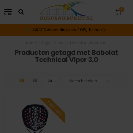
0
MENU
GRATIS verzending vanaf €65,- binnen NL
Home
/
Tags
/
Babolat Technical Viper 3.0
Producten getagd met Babolat
Technical Viper 3.0
SALE -30%