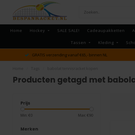
Home
Hockey
SALE SALE!
Cadeaupakketten
A
Tassen
Kleding
Sch
g vanaf €65,- binnen NL
dé racket en bespan spec
Home
/
Tags
/
babolat tennisracket kopen
Producten getagd met babola
Prijs
Min: €
0
Max: €
90
Merken