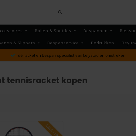
ccessoires
Ballen & Shuttles
Bespannen
Blessu
oenen & Slippers
Bespanservice
Bedrukken
Beyun
MAANDAG t/m VRIJDAG v
ialist van Lelystad en omstreken
ver
t tennisracket kopen
SALE -18%