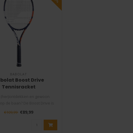
BABOLAT
bolat Boost Drive
Tennisracket
 (her)ontdekken en gewoon
op de baan? De Boost Drive is
gemaakt v..
€89,99
€109,99