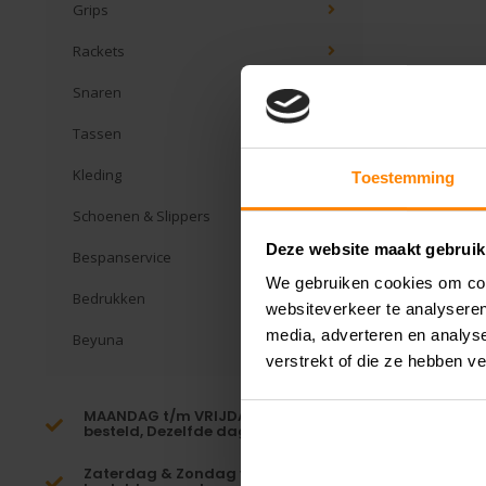
Grips
Rackets
Snaren
Tassen
Kleding
Toestemming
Schoenen & Slippers
Deze website maakt gebruik
Bespanservice
We gebruiken cookies om cont
Bedrukken
websiteverkeer te analyseren
media, adverteren en analys
Beyuna
verstrekt of die ze hebben v
MAANDAG t/m VRIJDAG voor 16:00
besteld, Dezelfde dag verzonden!*
Zaterdag & Zondag voor 23:59