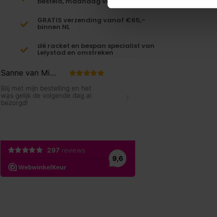
besteld, maandag verzonden!
GRATIS verzending vanaf €65,-
binnen NL
dé racket en bespan specialist van
Lelystad en omstreken