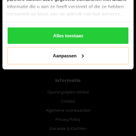
Nederland
informatie die u aan ze heeft verstrekt of die ze hebben
verzameld op basis van uw gebruik van hun services.
06-57276080
info@bespanracket.nl
Alles toestaan
Aanpassen
Informatie
Openingstijden Winkel
Contact
Algemene voorwaarden
Privacy Policy
Garantie & Klachten