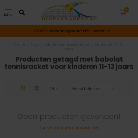
0
MENU
GRATIS verzending vanaf €65,- binnen NL
Home
/
Tags
/
babolat tennisracket voor kinderen 11-13
jaars
Producten getagd met babolat
tennisracket voor kinderen 11-13 jaars
Geen producten gevonden!
GA VERDER MET WINKELEN