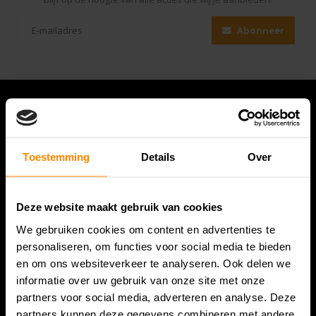
Abonneer
Toestemming
Details
Over
Deze website maakt gebruik van cookies
We gebruiken cookies om content en advertenties te
Bespanracket.nl is dé racketspecialist van Lelystad en
personaliseren, om functies voor social media te bieden
omstreken.
en om ons websiteverkeer te analyseren. Ook delen we
informatie over uw gebruik van onze site met onze
Snijdersstraat 6
partners voor social media, adverteren en analyse. Deze
8224 AA Lelystad
partners kunnen deze gegevens combineren met andere