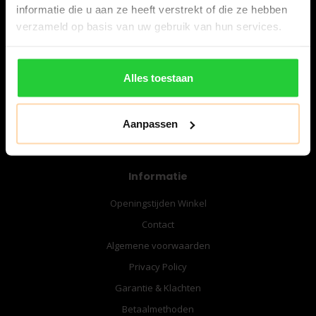
informatie die u aan ze heeft verstrekt of die ze hebben
verzameld op basis van uw gebruik van hun services.
06-57276080
info@bespanracket.nl
Alles toestaan
Aanpassen
Informatie
Openingstijden Winkel
Contact
Algemene voorwaarden
Privacy Policy
Garantie & Klachten
Betaalmethoden