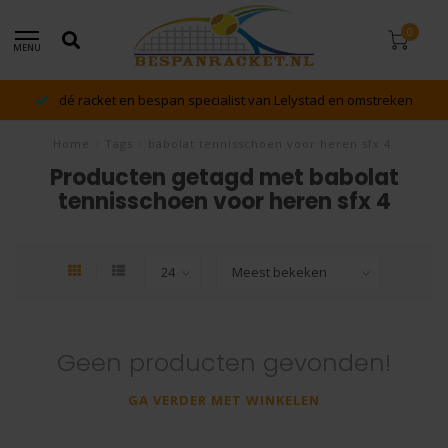
0
MENU
dé racket en bespan specialist van Lelystad en omstreken
Home
/
Tags
/
babolat tennisschoen voor heren sfx 4
Producten getagd met babolat
tennisschoen voor heren sfx 4
Geen producten gevonden!
GA VERDER MET WINKELEN