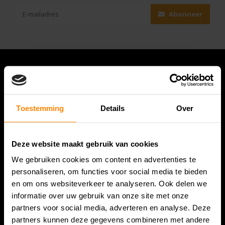
Abonneer
Toestemming
Details
Over
Deze website maakt gebruik van cookies
We gebruiken cookies om content en advertenties te
Bespanracket.nl is dé racketspecialist van Lelystad en
personaliseren, om functies voor social media te bieden
omstreken.
en om ons websiteverkeer te analyseren. Ook delen we
informatie over uw gebruik van onze site met onze
Snijdersstraat 6
partners voor social media, adverteren en analyse. Deze
8224 AA Lelystad
partners kunnen deze gegevens combineren met andere
Nederland