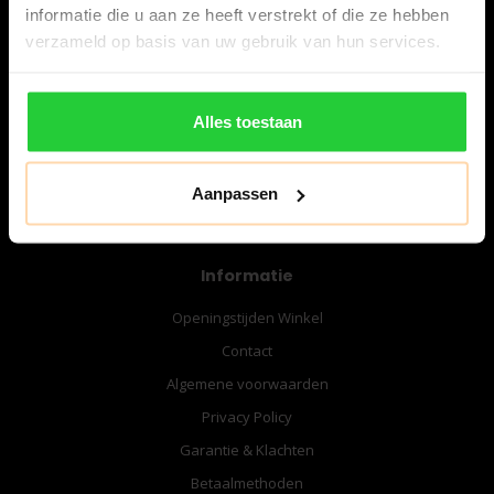
informatie die u aan ze heeft verstrekt of die ze hebben
verzameld op basis van uw gebruik van hun services.
06-57276080
info@bespanracket.nl
Alles toestaan
Aanpassen
Informatie
Openingstijden Winkel
Contact
Algemene voorwaarden
Privacy Policy
Garantie & Klachten
Betaalmethoden