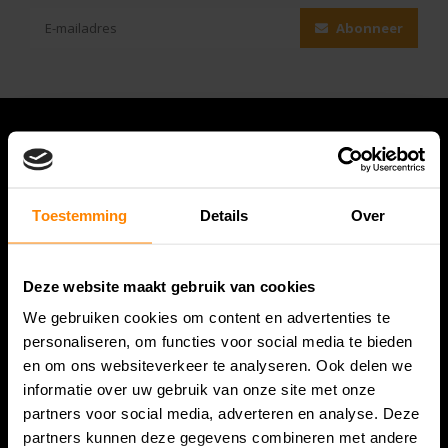
Abonneer
Toestemming
Details
Over
Deze website maakt gebruik van cookies
We gebruiken cookies om content en advertenties te
Bespanracket.nl is dé racketspecialist van Lelystad en
personaliseren, om functies voor social media te bieden
omstreken.
en om ons websiteverkeer te analyseren. Ook delen we
informatie over uw gebruik van onze site met onze
Snijdersstraat 6
partners voor social media, adverteren en analyse. Deze
8224 AA Lelystad
partners kunnen deze gegevens combineren met andere
Nederland