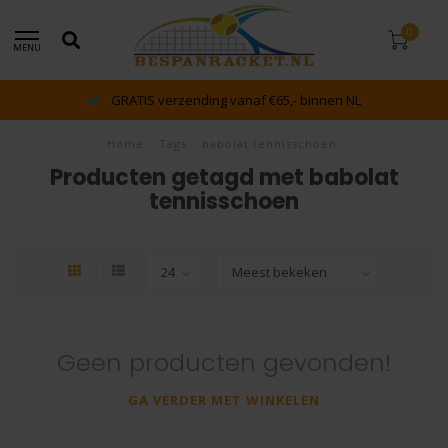
0
MENU
GRATIS verzending vanaf €65,- binnen NL
Home
/
Tags
/
babolat tennisschoen
Producten getagd met babolat
tennisschoen
Geen producten gevonden!
GA VERDER MET WINKELEN